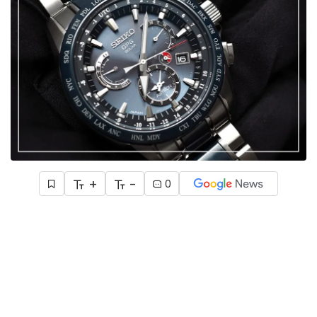
+
-
0