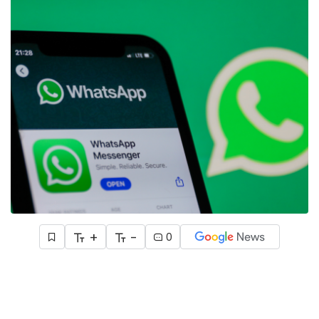
+
-
0