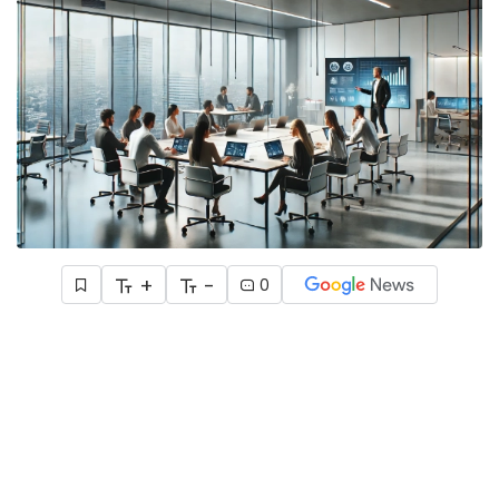
+
-
0