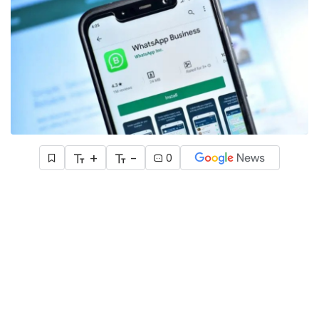
+
-
0