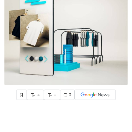
+
-
0