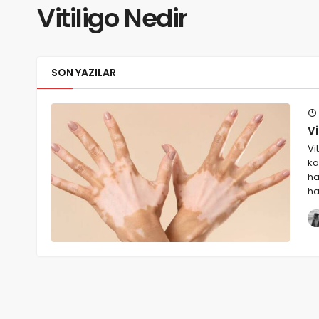
Vitiligo Nedir
SON YAZILAR
Vi
Vi
ka
ha
ha