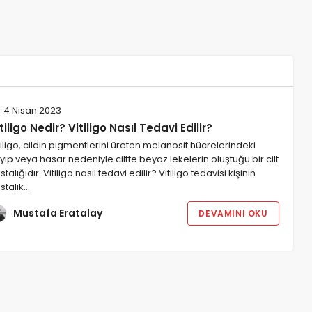
4 Nisan 2023
tiligo Nedir? Vitiligo Nasıl Tedavi Edilir?
tiligo, cildin pigmentlerini üreten melanosit hücrelerindeki
yıp veya hasar nedeniyle ciltte beyaz lekelerin oluştuğu bir cilt
stalığıdır. Vitiligo nasıl tedavi edilir? Vitiligo tedavisi kişinin
stalık…
Mustafa Eratalay
DEVAMINI OKU