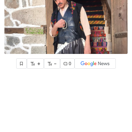
+
-
0