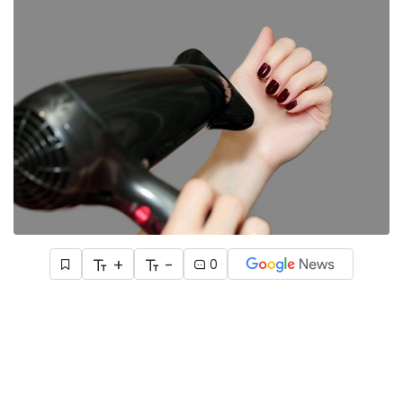
+
-
0