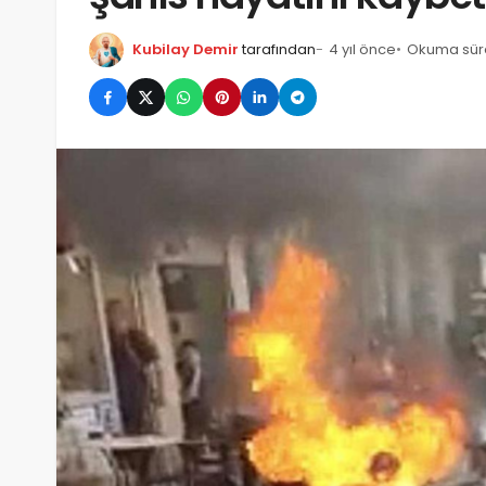
Kubilay Demir
tarafından
4 yıl önce
Okuma süre