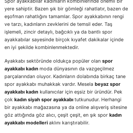
Spor ayakkabılar kadınların kombinlerinde önemli bir
yere sahiptir. Bazen şık bir gömleği rahatlatır, bazen de
eşofman rahatlığını tamamlar. Spor ayakkabının rengi
ve tarzı, kadınların zevklerini de temsil eder. Taş
işlemeli, zincir detaylı, bağcıklı ya da bantlı spor
ayakkabılar sayesinde birçok kıyafet dakikalar içinde
en iyi şekilde kombinlenmektedir.
Ayakkabı sektöründe oldukça popüler olan
spor
ayakkabı kadın
moda dünyasının da vazgeçilmez
parçalarından oluyor. Kadınların dolabında birkaç tane
spor ayakkabı muhakkak vardır. Mesela
beyaz spor
ayakkabı kadın
kullanıcılar için eşsiz bir üründür. Pek
çok
kadın siyah spor ayakkabı
tutkunudur. Herhangi
bir ayakkabı mağazasına ya da online alışveriş sitesine
göz attığında göz alıcı, çeşit çeşit, en şık spor
kadın
ayakkabı modelleri
aklını karıştırabilir.