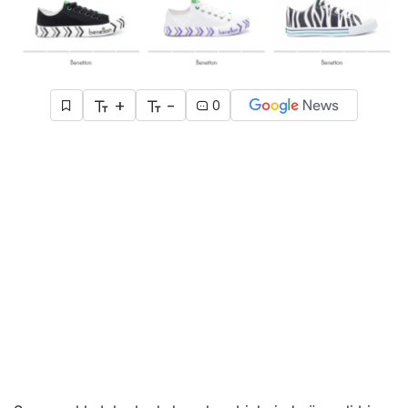
+
-
0