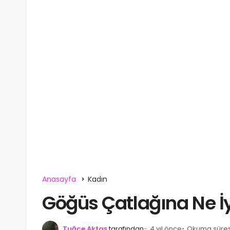
Anasayfa
Kadın
Göğüs Çatlağına Ne İy
Tuğçe Aktaş
tarafından
4 yıl önce
Okuma süresi