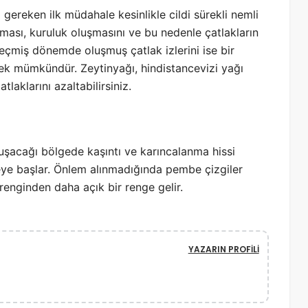
ereken ilk müdahale kesinlikle cildi sürekli nemli
ılması, kuruluk oluşmasını ve bu nedenle çatlakların
geçmiş dönemde oluşmuş çatlak izlerini ise bir
mek mümkündür. Zeytinyağı, hindistancevizi yağı
laklarını azaltabilirsiniz.
uşacağı bölgede kaşıntı ve karıncalanma hissi
eye başlar. Önlem alınmadığında pembe çizgiler
renginden daha açık bir renge gelir.
YAZARIN PROFILI