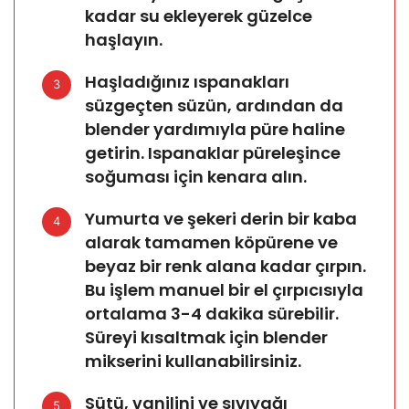
kadar su ekleyerek güzelce
haşlayın.
Haşladığınız ıspanakları
3
süzgeçten süzün, ardından da
blender yardımıyla püre haline
getirin. Ispanaklar püreleşince
soğuması için kenara alın.
Yumurta ve şekeri derin bir kaba
4
alarak tamamen köpürene ve
beyaz bir renk alana kadar çırpın.
Bu işlem manuel bir el çırpıcısıyla
ortalama 3-4 dakika sürebilir.
Süreyi kısaltmak için blender
mikserini kullanabilirsiniz.
Sütü, vanilini ve sıvıyağı
5