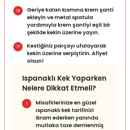
Geriye kalan kısmına krem şanti
16
ekleyin ve metal spatula
yardımıyla krem şantiyi eşit bir
şekilde kekin üzerine yayın.
Kestiğiniz parçayı ufalayarak
17
kekin üzerine serpiştirin. Afiyet
olsun!
Ispanaklı Kek Yaparken
Nelere Dikkat Etmeli?
Misafirlerinize en güzel
1
ıspanaklı kek tarifinizi
ikram ederken yanında
mutlaka taze demlenmiş