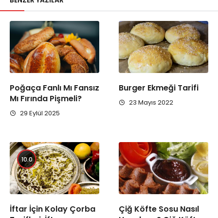
BENZER YAZILAR
Poğaça Fanlı Mı Fansız
Burger Ekmeği Tarifi
Mı Fırında Pişmeli?
23 Mayıs 2022
29 Eylül 2025
10.0
İftar İçin Kolay Çorba
Çiğ Köfte Sosu Nasıl