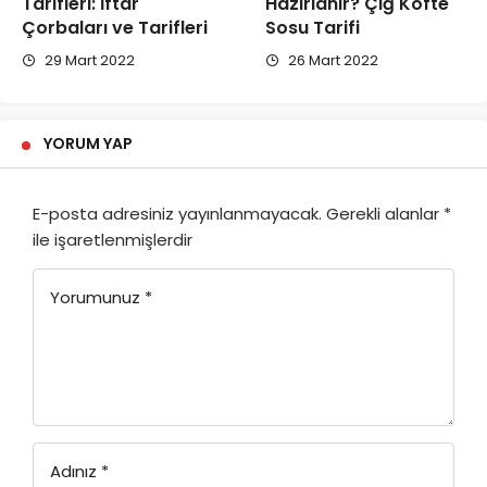
Tarifleri: İftar
Hazırlanır? Çiğ Köfte
Çorbaları ve Tarifleri
Sosu Tarifi
29 Mart 2022
26 Mart 2022
YORUM YAP
E-posta adresiniz yayınlanmayacak.
Gerekli alanlar
*
ile işaretlenmişlerdir
Yorumunuz
*
Adınız
*