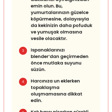
emin olun. Bu,
yumurtalarınızın güzelce
köpürmesine, dolayısıyla
da kekinizin daha pofuduk
ve yumuşak olmasına
vesile olacaktır.
Ispanaklarınızı
3
blender’dan geçirmeden
önce mutlaka suyunu
süzün.
Harcınıza un eklerken
4
topaklaşma
oluşmamasına dikkat
edin.
Kek harcı pişerken sürekli