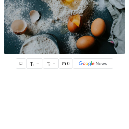
+
-
0