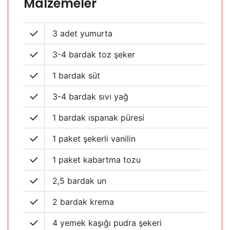
Malzemeler
3 adet yumurta
3-4 bardak toz şeker
1 bardak süt
3-4 bardak sıvı yağ
1 bardak ıspanak püresi
1 paket şekerli vanilin
1 paket kabartma tozu
2,5 bardak un
2 bardak krema
4 yemek kaşığı pudra şekeri