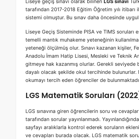
Liseye geçiş sınavı olarak bilinen
LGS sınavı
Türk
tarafından 2017-2018 Eğitim Öğretim yılı itibarı
sistemi olmuştur. Bu sınav daha öncesinde uygul
Liseye Geçiş Sisteminde PISA ve TIMS soruları es
temelli mantık muhakeme yeteneğinin kullanılmas
yeteneği ölçülmüş olur. Sınavı kazanan kişiler, Fen
Anadolu İmam Hatip Lisesi, Mesleki ve Teknik Anad
gitmeye hak kazanmış olurlar. Gerekli seviyede
dayalı olacak şekilde okul tercihinde bulunurlar.
okumayı tercih eden öğrenciler de bulunmaktadı
LGS Matematik Soruları (2022
LGS sınavına giren öğrencilerin soru ve cevapla
tarafından sorular yayınlanmadı. Yayınlandığında
sayfayı aralıklarla kontrol ederek soruların eklen
ve cevapları burada olacak. LGS matematik soru