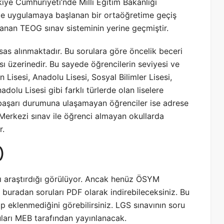
iye Cumhuriyeti’nde Milli Eğitim Bakanlığı
 ile uygulamaya başlanan bir ortaöğretime geçiş
anan TEOG sınav sisteminin yerine geçmiştir.
as alınmaktadır. Bu sorulara göre öncelik beceri
ı üzerinedir. Bu sayede öğrencilerin seviyesi ve
 Lisesi, Anadolu Lisesi, Sosyal Bilimler Lisesi,
olu Lisesi gibi farklı türlerde olan liselere
 başarı durumuna ulaşamayan öğrenciler ise adrese
 Merkezi sınav ile öğrenci almayan okullarda
r.
)
rı araştırdığı görülüyor. Ancak henüz ÖSYM
 buradan soruları PDF olarak indirebileceksiniz. Bu
ip eklenmediğini görebilirsiniz. LGS sınavının soru
ları MEB tarafından yayınlanacak.