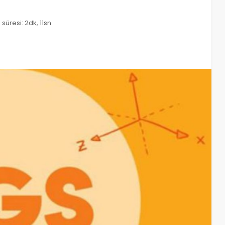
üresi: 2dk, 11sn