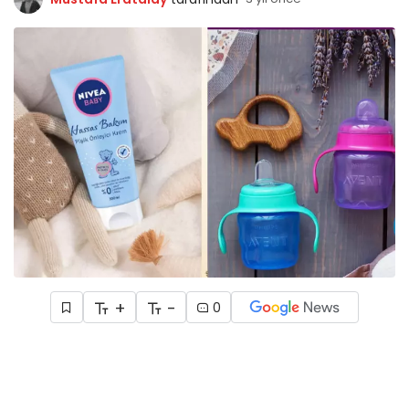
+
-
0