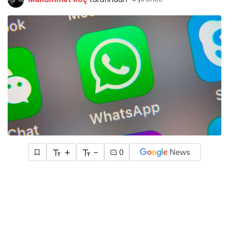
+
-
0