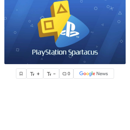
+
-
0