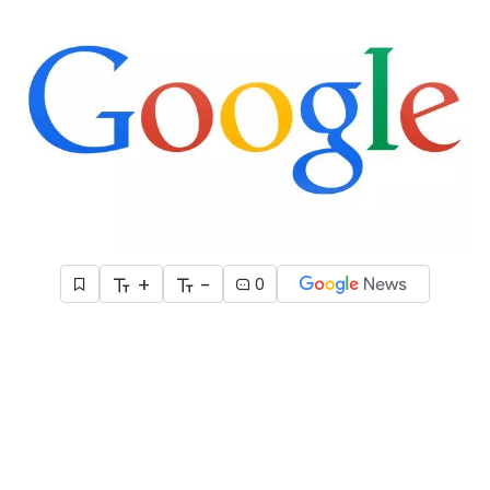
+
-
0