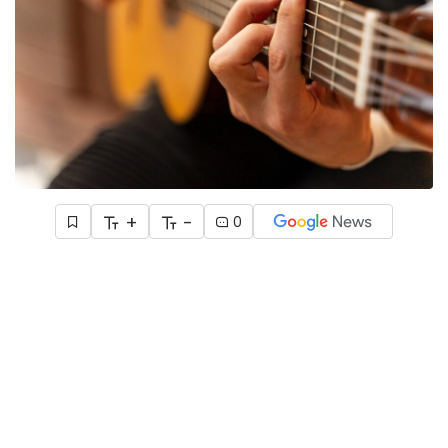
+
-
0