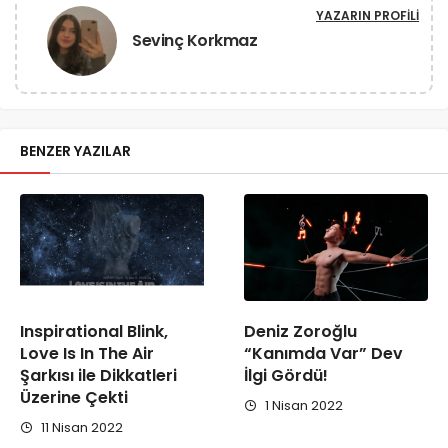
YAZARIN PROFILI
Sevinç Korkmaz
BENZER YAZILAR
Inspirational Blink,
Deniz Zoroğlu
Love Is In The Air
“Kanımda Var” Dev
Şarkısı ile Dikkatleri
İlgi Gördü!
Üzerine Çekti
1 Nisan 2022
11 Nisan 2022