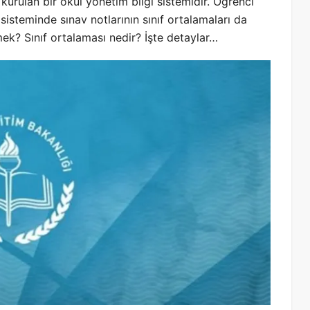
kurulan bir okul yönetim bilgi sistemidir. Öğrenci
sisteminde sınav notlarının sınıf ortalamaları da
ek? Sınıf ortalaması nedir? İşte detaylar…