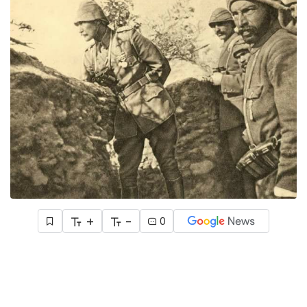
+
-
0