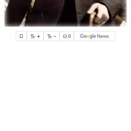
+
-
0