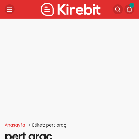
1
Anasayfa
Etiket: pert araç
pert araç