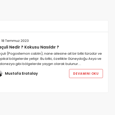
18 Temmuz 2023
çuli Nedir ? Kokusu Nasıldır ?
çuli (Pogostemon cablin), nane ailesine ait bir bitki türüdür ve
opikal bölgelerde yetişir. Bu bitki, özellikle Güneydoğu Asya ve
donezya gibi bölgelerde yaygın olarak bulunur.…
Mustafa Eratalay
DEVAMINI OKU