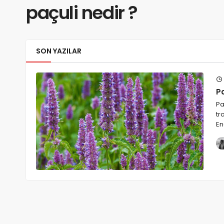
paçuli nedir ?
SON YAZILAR
Pa
Pa
tr
En