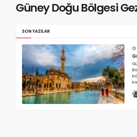
Güney Doğu Bölgesi Gez
SON YAZILAR
G
Gü
Bö
bö
ka