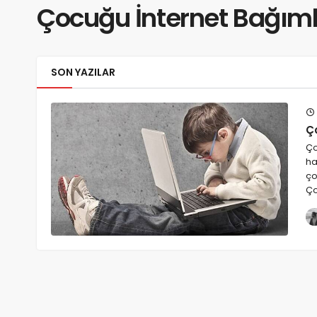
Çocuğu İnternet Bağıml
SON YAZILAR
Ç
Ço
ha
ço
Ço